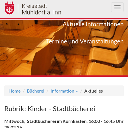
Toggl
navig
Direkt
Aktuelle Informationen
zum
Inhalt
Termine und Veranstaltungen
Home
Bücherei
Information
Aktuelles
Rubrik: Kinder - Stadtbücherei
Mittwoch,
Stadtbücherei im Kornkasten, 16:00 - 16:45 Uhr
25.02.26