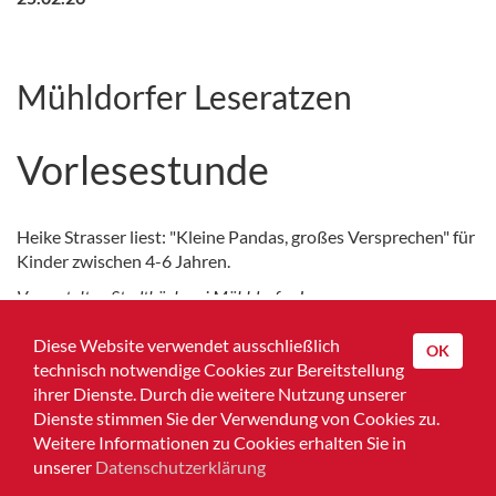
Mühldorfer Leseratzen
Vorlesestunde
Heike Strasser liest: "Kleine Pandas, großes Versprechen" für
Kinder zwischen 4-6 Jahren.
Veranstalter: Stadtbücherei Mühldorf a. Inn
Zurück zur Übersicht
Diese Website verwendet ausschließlich
OK
technisch notwendige Cookies zur Bereitstellung
ihrer Dienste. Durch die weitere Nutzung unserer
Dienste stimmen Sie der Verwendung von Cookies zu.
Home
Weitere Informationen zu Cookies erhalten Sie in
unserer
Datenschutzerklärung
Impressum