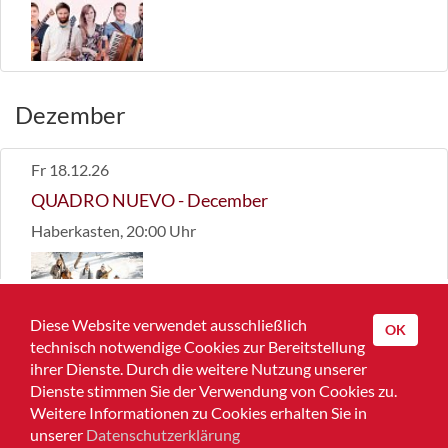
Dezember
Fr 18.12.26
QUADRO NUEVO
- December
Haberkasten, 20:00 Uhr
Diese Website verwendet ausschließlich
OK
technisch notwendige Cookies zur Bereitstellung
Home
ihrer Dienste. Durch die weitere Nutzung unserer
Dienste stimmen Sie der Verwendung von Cookies zu.
Impressum
Weitere Informationen zu Cookies erhalten Sie in
unserer
Datenschutzerklärung
Datenschutz