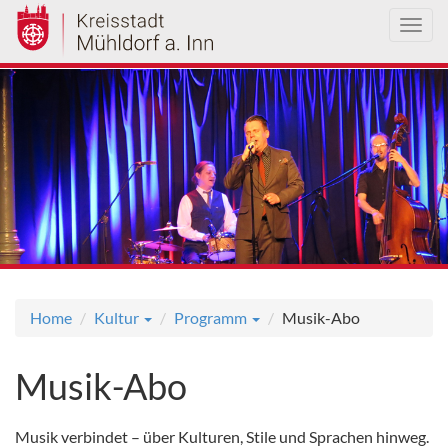
Toggl
navig
Direkt
zum
Inhalt
Home
Kultur
Programm
Musik-Abo
Musik-Abo
Musik verbindet – über Kulturen, Stile und Sprachen hinweg.