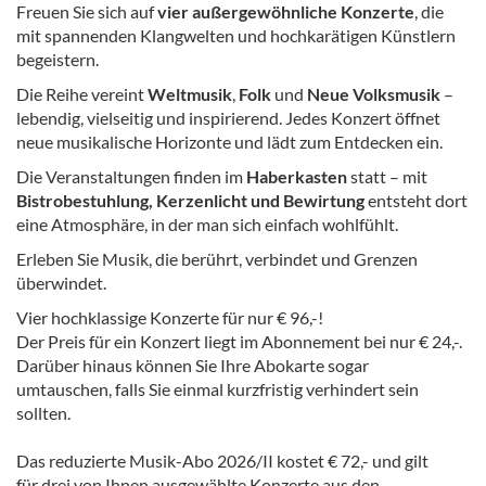
Freuen Sie sich auf
vier außergewöhnliche Konzerte
, die
mit spannenden Klangwelten und hochkarätigen Künstlern
begeistern.
Die Reihe vereint
Weltmusik
,
Folk
und
Neue Volksmusik
–
lebendig, vielseitig und inspirierend. Jedes Konzert öffnet
neue musikalische Horizonte und lädt zum Entdecken ein.
Die Veranstaltungen finden im
Haberkasten
statt – mit
Bistrobestuhlung, Kerzenlicht und Bewirtung
entsteht dort
eine Atmosphäre, in der man sich einfach wohlfühlt.
Erleben Sie Musik, die berührt, verbindet und Grenzen
überwindet.
Vier hochklassige Konzerte für nur € 96,-!
Der Preis für ein Konzert liegt im Abonnement bei nur € 24,-.
Darüber hinaus können Sie Ihre Abokarte sogar
umtauschen, falls Sie einmal kurzfristig verhindert sein
sollten.
Das reduzierte Musik-Abo 2026/II kostet € 72,- und gilt
für drei von Ihnen ausgewählte Konzerte aus den