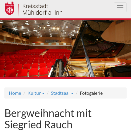
Toggl
navig
Direkt
zum
Inhalt
Home
Kultur
Stadtsaal
Fotogalerie
Bergweihnacht mit
Siegried Rauch