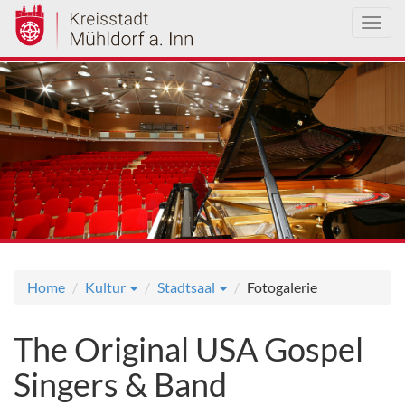
Toggl
navig
Direkt
zum
Inhalt
Home
Kultur
Stadtsaal
Fotogalerie
The Original USA Gospel
Singers & Band