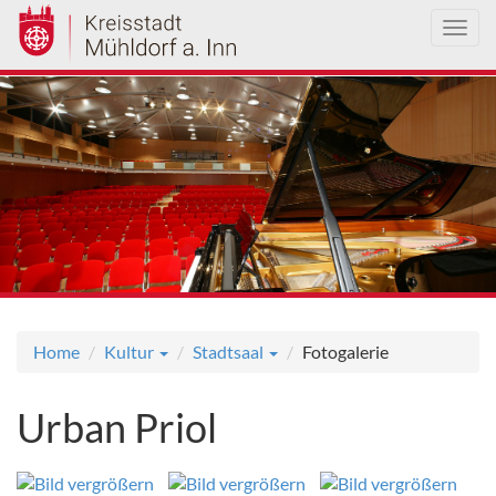
Toggl
navig
Direkt
zum
Inhalt
Home
Kultur
Stadtsaal
Fotogalerie
Urban Priol