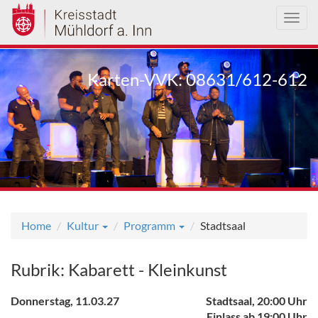
Toggl
navig
Direkt
zum
Karten-VVK: 08631/612-612
Inhalt
Home
Kultur
Programm
Stadtsaal
Rubrik: Kabarett - Kleinkunst
Donnerstag, 11.03.27
Stadtsaal, 20:00 Uhr
Einlass ab 19:00 Uhr