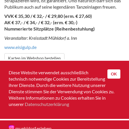
Strapazieren wird, ist garantiert. Und natürlich darf sich das
Publikum auch auf seine legendären Tanzeinlagen freuen.
VVK € 35,30 / € 32,- / € 29,80 (erm. € 27,60)
AK € 37,- / € 34,- / € 32,- (erm. € 30,-)
Nummerierte Sitzplätze (Reihenbestuhlung)
Veranstalter: Kreisstadt Mühldorf a. Inn
www.eisigulp.de
Karten im Webshop bestellen
Zurück zur Übersicht
Diese Website verwendet ausschließlich
OK
technisch notwendige Cookies zur Bereitstellung
Home
ihrer Dienste. Durch die weitere Nutzung unserer
Dienste stimmen Sie der Verwendung von Cookies zu.
Impressum
Weitere Informationen zu Cookies erhalten Sie in
unserer
Datenschutzerklärung
Datenschutz
Muehldorferleben
muehldorf.erleben