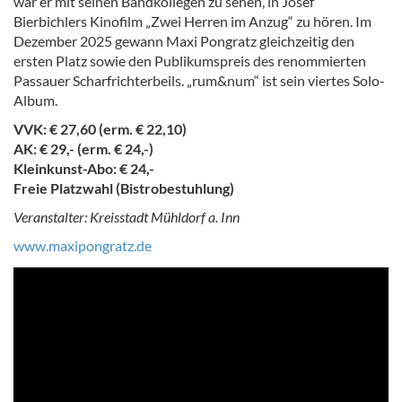
war er mit seinen Bandkollegen zu sehen, in Josef
Bierbichlers Kinofilm „Zwei Herren im Anzug“ zu hören. Im
Dezember 2025 gewann Maxi Pongratz gleichzeitig den
ersten Platz sowie den Publikumspreis des renommierten
Passauer Scharfrichterbeils. „rum&num“ ist sein viertes Solo-
Album.
VVK: € 27,60 (erm. € 22,10)
AK: € 29,- (erm. € 24,-)
Kleinkunst-Abo: € 24,-
Freie Platzwahl (Bistrobestuhlung)
Veranstalter: Kreisstadt Mühldorf a. Inn
www.maxipongratz.de