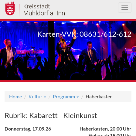
Toggl
navig
Direkt
zum
Karten-VVK: 08631/612-612
Inhalt
Home
Kultur
Programm
Haberkasten
Rubrik: Kabarett - Kleinkunst
Donnerstag, 17.09.26
Haberkasten, 20:00 Uhr
Einlass ab 19:00 Uhr