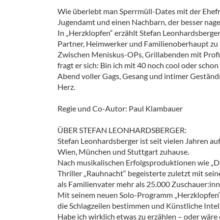
Wie überlebt man Sperrmüll-Dates mit der Ehef
Jugendamt und einen Nachbarn, der besser nagel
In „Herzklopfen“ erzählt Stefan Leonhardsberger
Partner, Heimwerker und Familienoberhaupt zu 
Zwischen Meniskus-OPs, Grillabenden mit Prof
fragt er sich: Bin ich mit 40 noch cool oder sch
Abend voller Gags, Gesang und intimer Geständn
Herz.
Regie und Co-Autor: Paul Klambauer
ÜBER STEFAN LEONHARDSBERGER:
Stefan Leonhardsberger ist seit vielen Jahren
Wien, München und Stuttgart zuhause.
Nach musikalischen Erfolgsproduktionen wie „Da
Thriller „Rauhnacht“ begeisterte zuletzt mit se
als Familienvater mehr als 25.000 Zuschauer:inn
Mit seinem neuen Solo-Programm „Herzklopfen“
die Schlagzeilen bestimmen und Künstliche Intellig
Habe ich wirklich etwas zu erzählen – oder wäre 