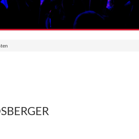
sten
DSBERGER