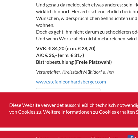
Und genau da meldet sich etwas anderes: sein He
wirklich hinhört. Herzerfrischend ehrlich beric
Wünschen, widersprüchlichen Sehnsüchten und pe
wohnen.
Doch es geht ihm nicht darum zu schockieren oder
Und wenn Worte allein nicht mehr reichen, wird
VVK: € 34,20 (erm. € 28,70)
AK: € 36,- (erm. € 31,-)
Bistrobestuhlung (Freie Platzwahl)
Veranstalter: Kreisstadt Mühldorf a. Inn
www.stefanleonhardsberger.com
Karten im Webshop bestellen
Diese Website verwendet ausschließlich technisch notwendig
Zurück zur Übersicht
von Cookies zu. Weitere Informationen zu Cookies erhalten S