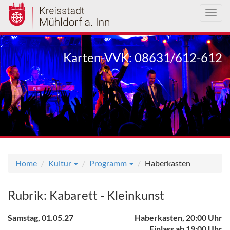
Toggl
navig
Direkt
zum
Karten-VVK: 08631/612-612
Inhalt
Home
Kultur
Programm
Haberkasten
Rubrik: Kabarett - Kleinkunst
Samstag, 01.05.27
Haberkasten, 20:00 Uhr
Einlass ab 19:00 Uhr