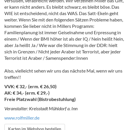
versüßen, verabreicht werden. Wir verzeihen Miller das Gift,
er kann nicht anders. Es bleibt schwarz, es bleibt böse. Das
WIE ist entscheidend, nicht das WAS. Das Satt-Ekeln geht
weiter. Wenn Sie mit den folgenden Sätzen Probleme haben,
kommen Sie lieber nicht in Millers Programm:
Familienplanung ist immer Geiselnahme und Erpressung in
einem / Wenn der BMI höher ist als der IQ / Nein heißt Nein,
aber Ja heißt Ja / Wie war die Stimmung in der DDR: hielt
sich in Grenzen / Nicht jeder Araber ist Terrorist, aber jeder
Terrorist ist Araber / Samenspender:Innen
Also, vielleicht sehen wir uns das nächste Mal, wenn wir uns
treffen!!
VVK: € 32,- (erm. € 26,50)
AK: € 34,- (erm. € 29,-)
Freie Platzwahl (Bistrobestuhlung)
Veranstalter: Kreisstadt Mühldorf a. Inn
www.rolfmiller.de
Karten im Webshop bestellen