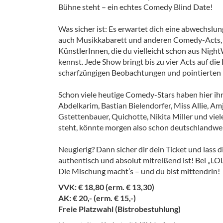
Bühne steht – ein echtes Comedy Blind Date!
Was sicher ist: Es erwartet dich eine abwechsl
auch Musikkabarett und anderen Comedy-Acts, 
KünstlerInnen, die du vielleicht schon aus Ni
kennst. Jede Show bringt bis zu vier Acts auf die
scharfzüngigen Beobachtungen und pointierten 
Schon viele heutige Comedy-Stars haben hier ihr
Abdelkarim, Bastian Bielendorfer, Miss Allie, A
Gstettenbauer, Quichotte, Nikita Miller und vie
steht, könnte morgen also schon deutschlandwei
Neugierig? Dann sicher dir dein Ticket und lass 
authentisch und absolut mitreißend ist! Bei „LO
Die Mischung macht’s – und du bist mittendrin!
VVK: € 18,80 (erm. € 13,30)
AK: € 20,- (erm. € 15,-)
Freie Platzwahl (Bistrobestuhlung)