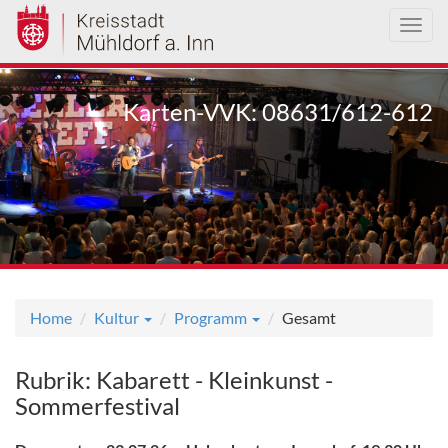
Toggl
navig
Direkt
zum
Karten-VVK: 08631/612-612
Inhalt
Home
Kultur
Programm
Gesamt
Rubrik: Kabarett - Kleinkunst -
Sommerfestival