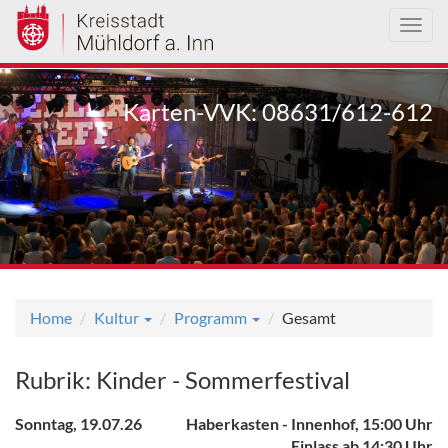
Toggl
navig
Direkt
zum
Karten-VVK: 08631/612-612
Inhalt
Home
Kultur
Programm
Gesamt
Rubrik: Kinder - Sommerfestival
Sonntag, 19.07.26
Haberkasten - Innenhof, 15:00 Uhr
Einlass ab 14:30 Uhr