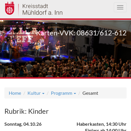
Toggl
navig
Direkt
zum
Karten-VVK: 08631/612-612
Inhalt
Home
Kultur
Programm
Gesamt
Rubrik: Kinder
Sonntag, 04.10.26
Haberkasten, 14:30 Uhr
Einlass ab 14:00 Uhr