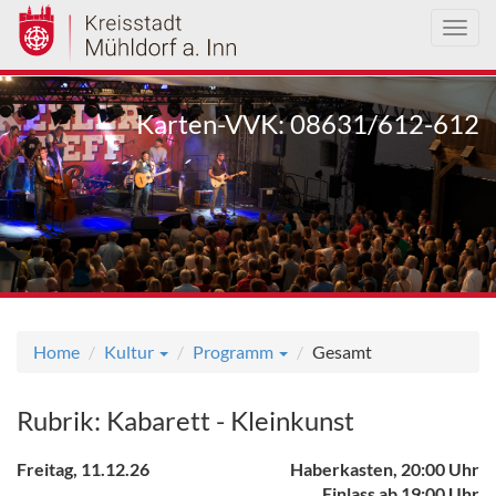
Toggl
navig
Direkt
zum
Karten-VVK: 08631/612-612
Inhalt
Home
Kultur
Programm
Gesamt
Rubrik: Kabarett - Kleinkunst
Freitag, 11.12.26
Haberkasten, 20:00 Uhr
Einlass ab 19:00 Uhr