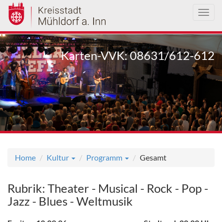
Toggl
navig
Direkt
zum
Karten-VVK: 08631/612-612
Inhalt
Home
Kultur
Programm
Gesamt
Rubrik: Theater - Musical - Rock - Pop -
Jazz - Blues - Weltmusik