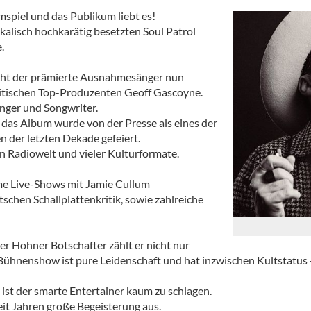
imspiel und das Publikum liebt es!
kalisch hochkarätig besetzten Soul Patrol
.
icht der prämierte Ausnahmesänger nun
itischen Top-Produzenten Geoff Gascoyne.
nger und Songwriter.
as Album wurde von der Presse als eines der
 der letzten Dekade gefeiert.
en Radiowelt und vieler Kulturformate.
ame Live-Shows mit Jamie Cullum
schen Schallplattenkritik, sowie zahlreiche
iger Hohner Botschafter zählt er nicht nur
Bühnenshow ist pure Leidenschaft und hat inzwischen Kultstatus - 
 ist der smarte Entertainer kaum zu schlagen.
seit Jahren große Begeisterung aus.