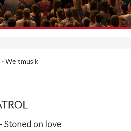
s - Weltmusik
ATROL
- Stoned on love