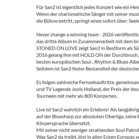
Für San2 ist eigentlich jedes Konzert wie ein He
Wenn der charismatische Sänger mit seiner musi
die Bühne betritt, springt eines sofort über: Seele
Never change a winning team - 2026 veröffentl
das dritte Album in Zusammenarbeit mit dem br
STONED ON LOVE zeigt San2 in Bestform als Sä
2016 gelang ihm mit HOLD ON der Durchbruch, d
besten europäischen Soul-, Rhythm & Blues Alben
Seitdem ist San2 fester Bestandteil der deutsch
Es folgen zahlreiche Fernsehauftritte, gemeins
und TV Legende Jools Holland, der Preis der deut
Tourneen mit mehr als 800 Konzerten.
Live ist San2 wahrlich ein Erlebnis! Als langjähr
auf der Bluesharp zur absoluten Oberliga, seine 
Körpersprache übersetzt.
Mit seiner nicht weniger strahlenden Soul Patrol
Was San2 da treibt, löst in allen Ecken Europas 