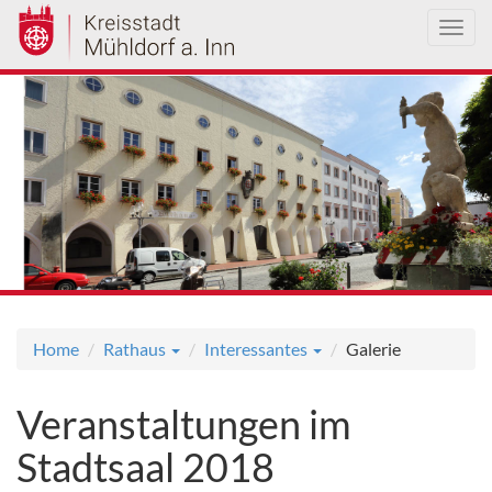
Toggl
navig
Direkt
zum
Inhalt
Home
Rathaus
Interessantes
Galerie
Veranstaltungen im
Stadtsaal 2018