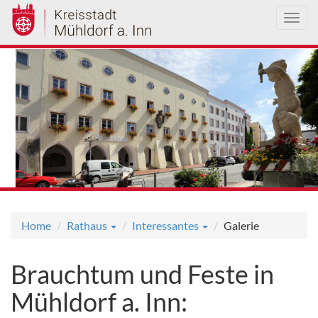
Toggl
navig
Direkt
zum
Inhalt
Home
Rathaus
Interessantes
Galerie
Brauchtum und Feste in
Mühldorf a. Inn: