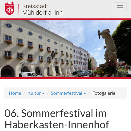
Toggl
navig
Direkt
zum
Inhalt
Home
Kultur
Sommerfestival
Fotogalerie
06. Sommerfestival im
Haberkasten-Innenhof