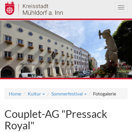
Toggl
navig
Direkt
zum
Inhalt
Home
Kultur
Sommerfestival
Fotogalerie
Couplet-AG "Pressack
Royal"