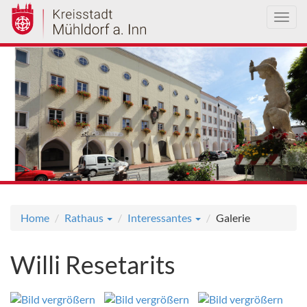
Toggl
navig
Direkt
zum
Inhalt
Home
Rathaus
Interessantes
Galerie
Willi Resetarits