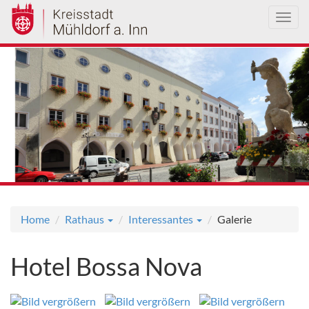
Toggl
navig
Direkt
zum
Inhalt
Home
Rathaus
Interessantes
Galerie
Hotel Bossa Nova