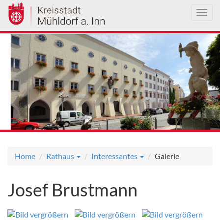
Toggl
navig
Direkt
zum
Inhalt
Home
Rathaus
Interessantes
Galerie
Josef Brustmann