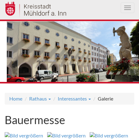
Toggl
navig
Direkt
zum
Inhalt
Home
Rathaus
Interessantes
Galerie
Bauermesse