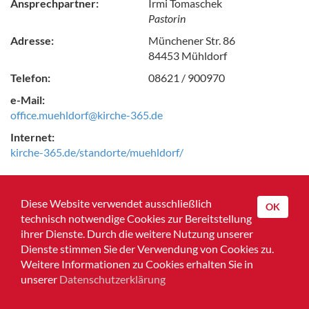
Ansprechpartner:
Irmi Tomaschek
Pastorin
Adresse:
Münchener Str. 86
84453 Mühldorf
Telefon:
08621 / 900970
e-Mail:
office.muehldorf@kirche-365.de
Internet:
kirche-365.de/standorte/muehldorf/
Zurück zur Übersicht
Diese Website verwendet ausschließlich
OK
technisch notwendige Cookies zur Bereitstellung
ihrer Dienste. Durch die weitere Nutzung unserer
Dienste stimmen Sie der Verwendung von Cookies zu.
Home
Weitere Informationen zu Cookies erhalten Sie in
unserer
Datenschutzerklärung
Impressum