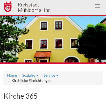
Toggl
navig
Direkt
zum
Inhalt
Home
Soziales
Service
Kirchliche Einrichtungen
Kirche 365