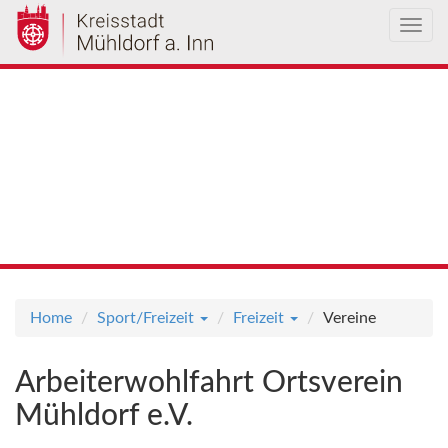
Toggl
navig
Direkt
zum
Vereine
Inhalt
Home
Sport/Freizeit
Freizeit
Vereine
Arbeiterwohlfahrt Ortsverein
Mühldorf e.V.