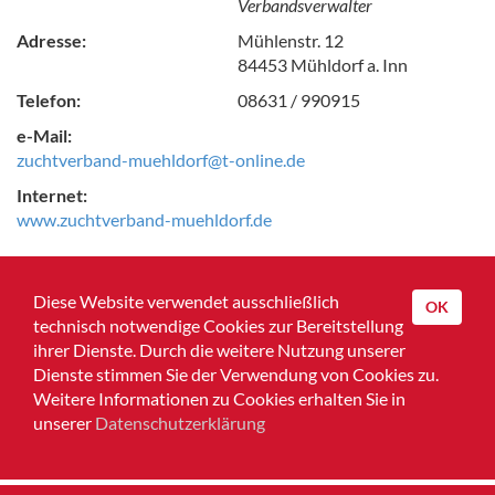
Verbandsverwalter
Adresse:
Mühlenstr. 12
84453 Mühldorf a. Inn
Telefon:
08631 / 990915
e-Mail:
zuchtverband-muehldorf@t-online.de
Internet:
www.zuchtverband-muehldorf.de
Zurück zur Übersicht
Diese Website verwendet ausschließlich
OK
technisch notwendige Cookies zur Bereitstellung
ihrer Dienste. Durch die weitere Nutzung unserer
Dienste stimmen Sie der Verwendung von Cookies zu.
Home
Weitere Informationen zu Cookies erhalten Sie in
unserer
Datenschutzerklärung
Impressum
Datenschutz