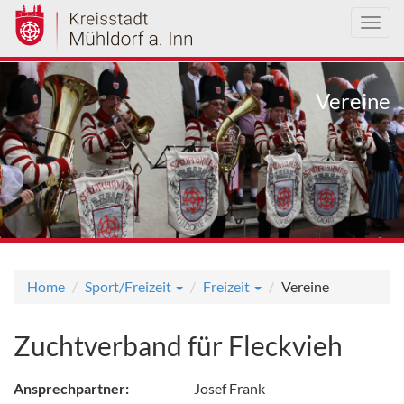
Toggl
navig
Direkt
zum
Vereine
Inhalt
Home
Sport/Freizeit
Freizeit
Vereine
Zuchtverband für Fleckvieh
Ansprechpartner:
Josef Frank