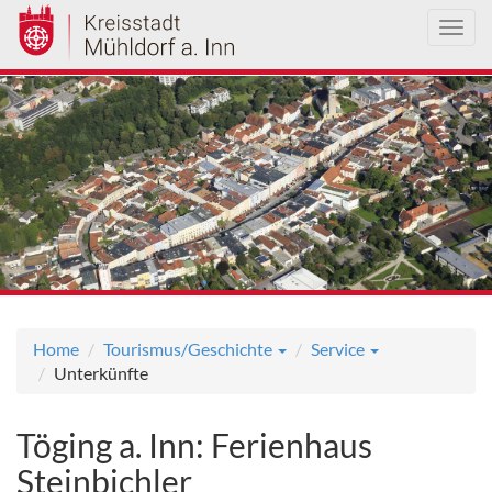
Toggl
navig
Direkt
zum
Inhalt
Home
Tourismus/Geschichte
Service
Unterkünfte
Töging a. Inn: Ferienhaus
Steinbichler