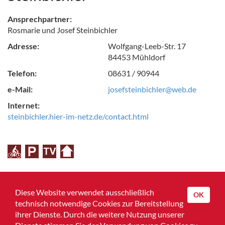
Ansprechpartner:
Rosmarie und Josef Steinbichler
Adresse:
Wolfgang-Leeb-Str. 17
84453 Mühldorf
Telefon:
08631 / 90944
e-Mail:
josefsteinbichler@web.de
Internet:
steinbichler.hier-im-netz.de/contact.html
Zurück zur Übersicht
Diese Website verwendet ausschließlich
OK
technisch notwendige Cookies zur Bereitstellung
ihrer Dienste. Durch die weitere Nutzung unserer