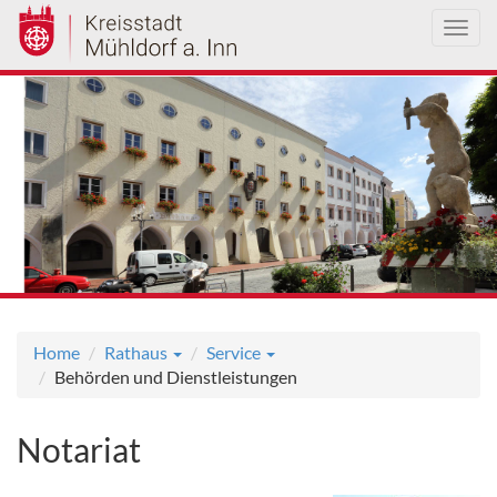
Toggl
navig
Direkt
zum
Inhalt
Home
Rathaus
Service
Behörden und Dienstleistungen
Notariat