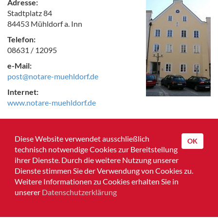
Adresse:
Stadtplatz 84
84453 Mühldorf a. Inn
Telefon:
08631 / 12095
e-Mail:
post@notare-muehldorf.de
Internet:
www.notare-muehldorf.de
Zurück zur Übersicht
Diese Website verwendet ausschließlich
OK
technisch notwendige Cookies zur Bereitstellung
ihrer Dienste. Durch die weitere Nutzung unserer
Dienste stimmen Sie der Verwendung von Cookies zu.
Home
Weitere Informationen zu Cookies erhalten Sie in
unserer
Datenschutzerklärung
Impressum
Datenschutz