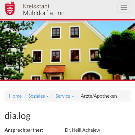
Toggl
navig
Direkt
zum
Inhalt
Home
Soziales
Service
Ärzte/Apotheken
dia.log
Ansprechpartner:
Dr. Nelli Achajew