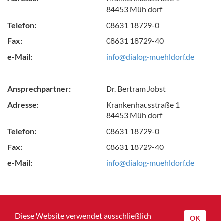
84453 Mühldorf
Telefon:
08631 18729-0
Fax:
08631 18729-40
e-Mail:
info@dialog-muehldorf.de
Ansprechpartner:
Dr. Bertram Jobst
Adresse:
Krankenhausstraße 1
84453 Mühldorf
Telefon:
08631 18729-0
Fax:
08631 18729-40
e-Mail:
info@dialog-muehldorf.de
Zurück zur Übersicht
Diese Website verwendet ausschließlich
OK