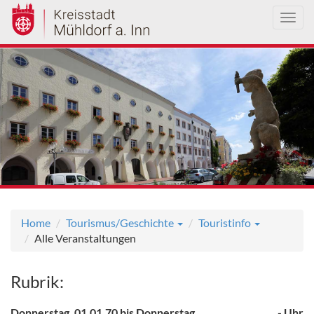
Toggl
navig
Direkt
zum
Inhalt
Home
Tourismus/Geschichte
Touristinfo
Alle Veranstaltungen
Rubrik:
Donnerstag, 01.01.70 bis Donnerstag,
, - Uhr