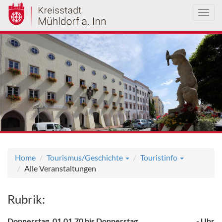
Toggl
navig
Direkt
zum
Inhalt
Home
Tourismus/Geschichte
Touristinfo
Alle Veranstaltungen
Rubrik:
Donnerstag, 01.01.70 bis Donnerstag,
, - Uhr