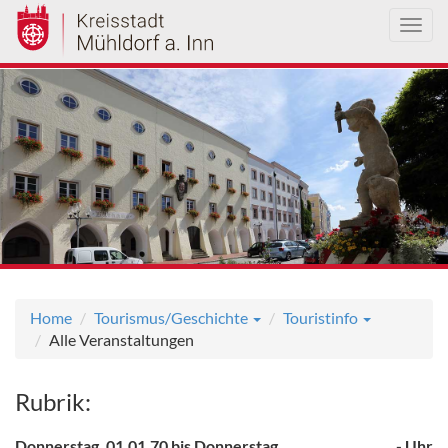
Toggl
navig
Direkt
zum
Inhalt
Home
Tourismus/Geschichte
Touristinfo
Alle Veranstaltungen
Rubrik:
Donnerstag, 01.01.70 bis Donnerstag,
, - Uhr