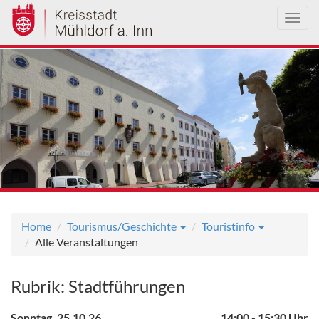
Toggl
navig
Direkt
zum
Inhalt
Home
Tourismus/Geschichte
Touristinfo
Alle Veranstaltungen
Rubrik: Stadtführungen
Sonntag, 25.10.26
, 14:00 - 15:30 Uhr