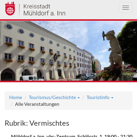
Toggl
navig
Direkt
zum
Inhalt
Home
Tourismus/Geschichte
Touristinfo
Alle Veranstaltungen
Rubrik: Vermischtes
Mühldorf a. Inn, vhs-Zentrum, Schlörstr. 1, 19:00 - 21:30