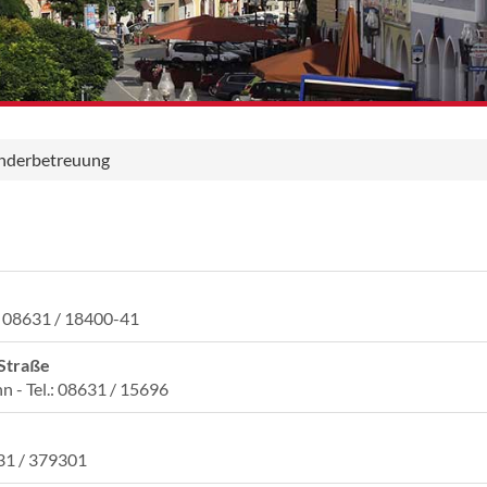
nderbetreuung
.: 08631 / 18400-41
-Straße
n - Tel.: 08631 / 15696
631 / 379301