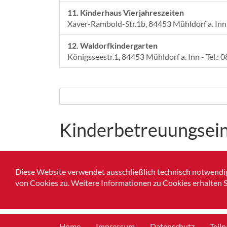
11. Kinderhaus Vierjahreszeiten
Xaver-Rambold-Str.1b, 84453 Mühldorf a. Inn 
12. Waldorfkindergarten
Königsseestr.1, 84453 Mühldorf a. Inn - Tel.: 
Kinderbetreuungsei
Kinderbetreuungseinrichtungen Broschüre 20
Diese Website verwendet ausschließlich technisch notwendig
von Cookies zu. Weitere Informationen zu Cookies erhalten S
Home
Impressum
Datenschutz
Teil